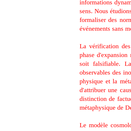
informations dynam
sens. Nous étudions
formaliser des nor
événements sans moy
La vérification de
phase d'expansion n
soit falsifiable.
observables des ino
physique et la mé
d'attribuer une cau
distinction de fact
métaphysique de De
Le modèle cosmolog