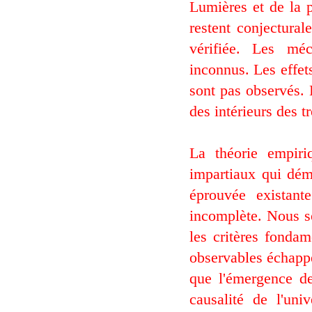
Lumières et de la p
restent conjectural
vérifiée. Les méc
inconnus. Les effet
sont pas observés. 
des intérieurs des t
La théorie empiri
impartiaux qui dém
éprouvée existant
incomplète. Nous so
les critères fondam
observables échappe
que l'émergence de
causalité de l'uni