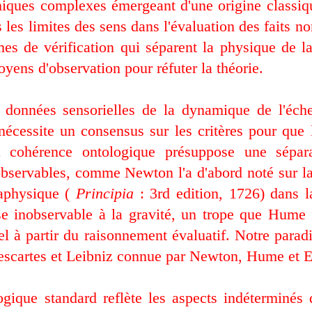
iques complexes émergeant d'une origine classiq
 les limites des sens dans l'évaluation des faits n
mes de vérification qui séparent la physique de 
ens d'observation pour réfuter la théorie.
s données sensorielles de la dynamique de l'éch
écessite un consensus sur les critères pour que 
 La cohérence ontologique présuppose une sépar
bservables, comme Newton l'a d'abord noté sur la 
taphysique (
Principia
: 3rd edition, 1726) dans la
se inobservable à la gravité, un trope que Hume f
uel à partir du raisonnement évaluatif. Notre parad
scartes et Leibniz connue par Newton, Hume et Ei
ique standard reflète les aspects indéterminés 