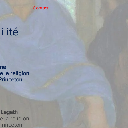
Contact
ilité
ine
 la religion
Princeton
 Legath
 la religion
Princeton