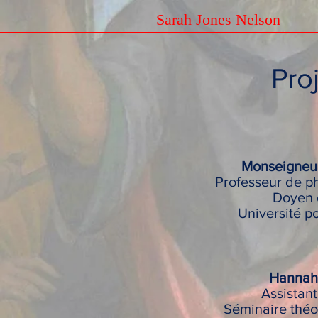
Sarah Jones Nelson
Proj
Monseigneur
Professeur de ph
Doyen 
Université po
Hannah 
Assistant
Séminaire théo