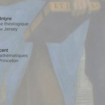
Intyre
e théologique
w Jersey
cent
athématiques
Princeton